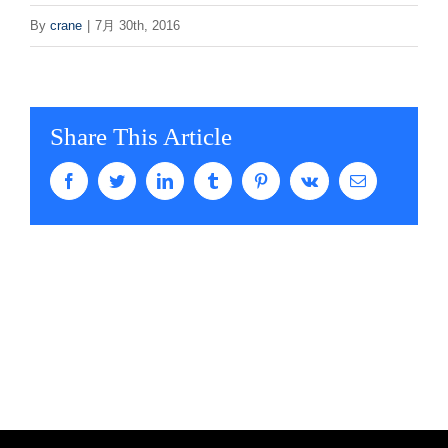
By
crane
|
7月 30th, 2016
Share This Article
Facebook
Twitter
LinkedIn
Tumblr
Pinterest
Vk
電
子
メ
ー
ル